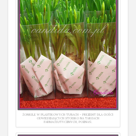
ŻONKILE W PLASTIKOWYCH TUBACH – PREZENT DLA GOŚCI
ODWIEDZAJĄCYCH STOISKO NA TARGACH
FARMACEUTYCZNYCH, POZNAŃ.