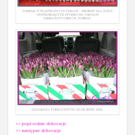
ŻONKILE W PLASTIKOWYCH TUBACH – PREZENT DLA GOŚCI
ODWIEDZAJĄCYCH STOISKO NA TARGACH
FARMACEUTYCZNYCH, POZNAŃ.
ELEGANCKA TORBA KWITÓW OD DR IRENY ERIS.
<< poprzednie dekoracje
>> następne dekoracje