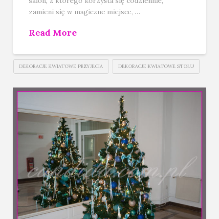
salon, z którego korzysta się codziennie,
zamieni się w magiczne miejsce, …
Read More
DEKORACJE KWIATOWE PRZYJECIA
DEKORACJE KWIATOWE STOŁU