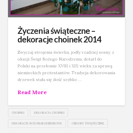
Życzenia świąteczne –
dekoracje choinek 2014
Zwyczaj strojenia świerku, jodły rzadziej sosny, z
okazji Świąt Bożego Narodzenia, dotarł do
Polski na przełomie XVIII i XIX wieku za sprawą
niemieckich protestantów. Tradycja dekorowania
drzewek stała się dość szybko …
Read More
CHOINKI
DEKORACJA CHOINKI
DEKORACJE BOŻONARODZENIOWE
OZDOBY ŚWIĄTECZNE