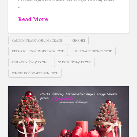
…
Read More
CANDIDA PRACOWNIA DEKORACJI
CHOINKI
DEKORACJE BOŻONARODZENIOWE
DEKORACJE ŚWIĄTECZNE
GIRLANDY ŚWIĄTECZNE
STROIKI ŚWIĄTECZNE
WIANKI BOŻONARODZENIOWE