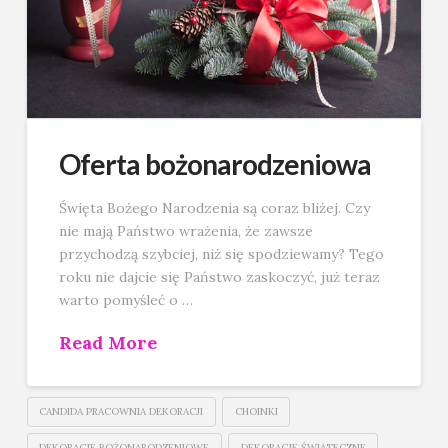
Oferta bożonarodzeniowa
Święta Bożego Narodzenia są coraz bliżej. Czy
nie mają Państwo wrażenia, że zawsze
przychodzą szybciej, niż się spodziewamy? Tego
roku nie dajcie się Państwo zaskoczyć, już teraz
warto pomyśleć o …
Read More
CANDIDA PRACOWNIA DEKORACJI
CHOINKI
DEKORACJE BOŻONARODZENIOWE
DEKORACJE ŚWIĄTECZNE