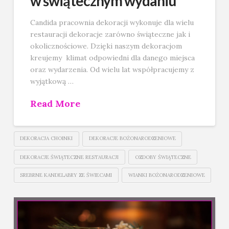
w świątecznym wydaniu
Candida pracownia dekoracji wykonuje dla wielu
restauracji dekoracje zarówno świąteczne jak i
okolicznościowe. Dzięki naszym dekoracjom
kreujemy klimat odpowiedni dla danego miejsca
oraz wydarzenia. Od wielu lat współpracujemy z
wyjątkową …
Read More
DEKORACJA CHOINKI
DEKORACJE BOŻONARODZENIOWE
DEKORACJE ŚWIĄTECZNE RESTAURACJI
OZDOBY ŚWIĄTECZNE
SREBRNE KANDELABRY ZE ŚWIECAMI
WIANKI BOŻONARODZENIOWE